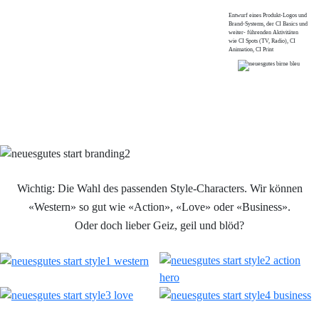
Entwurf eines Produkt-Logos und
Brand-Systems, der CI Basics und
weiter- führenden Aktivitäten
wie CI Spots (TV, Radio), CI
Animation, CI Print
Kontakt jetzt
Wichtig: Die Wahl des passenden Style-Characters. Wir können
«Western» so gut wie «Action», «Love» oder «Business».
Oder doch lieber Geiz, geil und blöd?