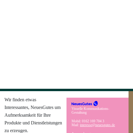
zur Arbeit
Wir finden etwas
Interessantes, NeuesGutes um
Visuelle Kommunikations-
Gestaltung
Aufmerksamkeit für Ihre
Mobil: 0162 169 704 3
Produkte und Dienstleistungen
Mail:
interesse@neuesgutes.de
zu erzeugen.