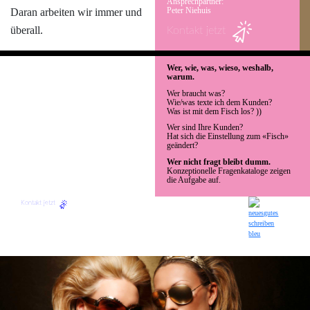
Ansprechpartner:
Peter Niehuis
Daran arbeiten wir immer und
überall.
Kontakt jetzt
Wer, wie, was, wieso, weshalb,
Was soll man
warum.
dazu texten?:
Wer braucht was?
Wie/was texte ich dem Kunden?
Was ist mit dem Fisch los? ))
Esst mehr Fisch?
Esst weniger Fisch?
Wer sind Ihre Kunden?
Hat sich die Einstellung zum «Fisch»
geändert?
Weniger Fisch ist
Wer nicht fragt bleibt dumm.
mehr Fisch?
Konzeptionelle Fragenkataloge zeigen
die Aufgabe auf.
Kontakt jetzt